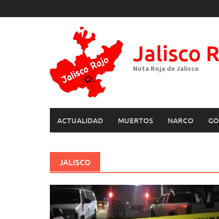
Skip
to
content
Jalisco 
Nota Roja de Jalisco
ACTUALIDAD
MUERTOS
NARCO
GO
JALISCO