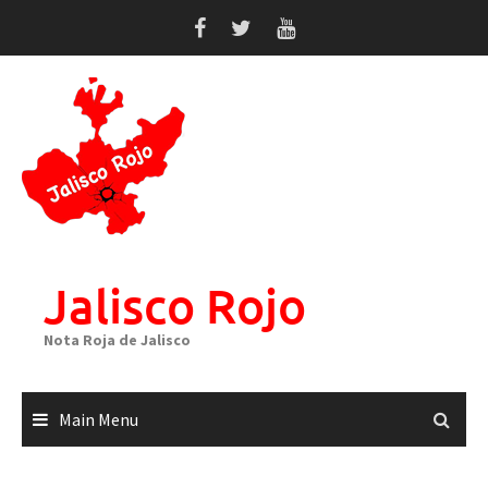
Skip
to
content
Jalisco Rojo
Nota Roja de Jalisco
Main Menu