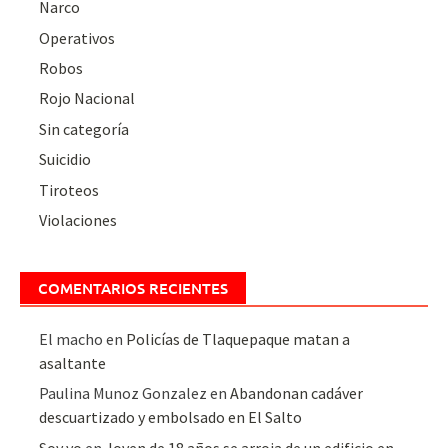
Narco
Operativos
Robos
Rojo Nacional
Sin categoría
Suicidio
Tiroteos
Violaciones
COMENTARIOS RECIENTES
El macho
en
Policías de Tlaquepaque matan a
asaltante
Paulina Munoz Gonzalez
en
Abandonan cadáver
descuartizado y embolsado en El Salto
Soy yo
en
Joven de 18 años se arroja de un edificio en