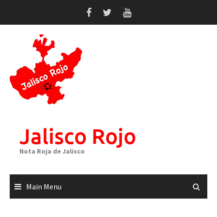
Skip
to
content
Jalisco Rojo
Nota Roja de Jalisco
Main Menu