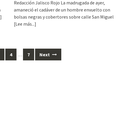
Redacción Jalisco Rojo La madrugada de ayer,
a
amaneció el cadáver de un hombre envuelto con
]
bolsas negras y cobertores sobre calle San Miguel
[Lee más...]
4
…
7
Next