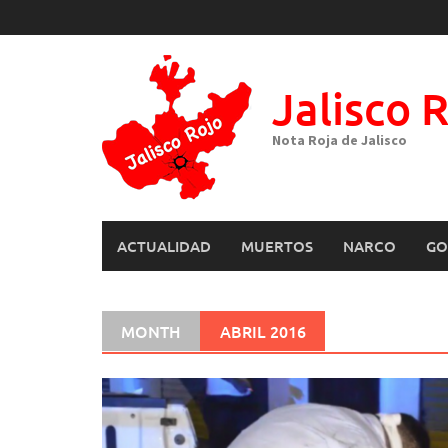
Skip
to
content
Jalisco 
Nota Roja de Jalisco
ACTUALIDAD
MUERTOS
NARCO
GO
MONTH
ABRIL 2016