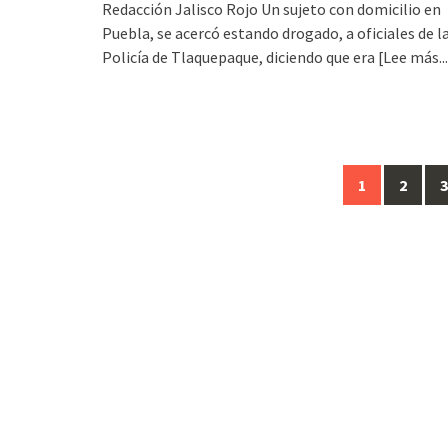
Redacción Jalisco Rojo Un sujeto con domicilio en
Puebla, se acercó estando drogado, a oficiales de l
Policía de Tlaquepaque, diciendo que era
[Lee más...
Posts
1
2
3
navigation