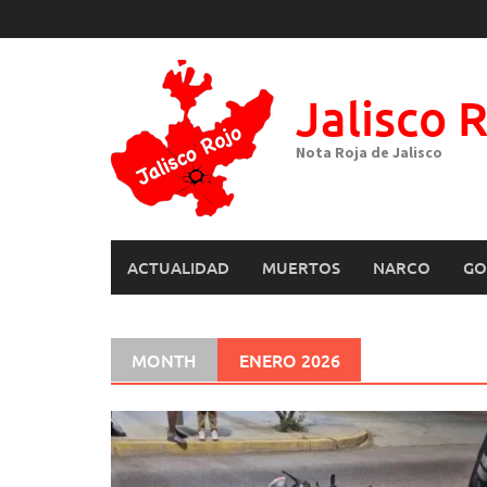
Skip
to
content
Jalisco 
Nota Roja de Jalisco
ACTUALIDAD
MUERTOS
NARCO
GO
MONTH
ENERO 2026