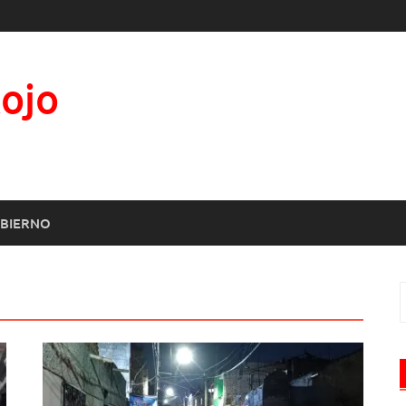
Rojo
BIERNO
B