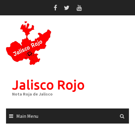
Skip
to
content
Jalisco Rojo
Nota Roja de Jalisco
Main Menu