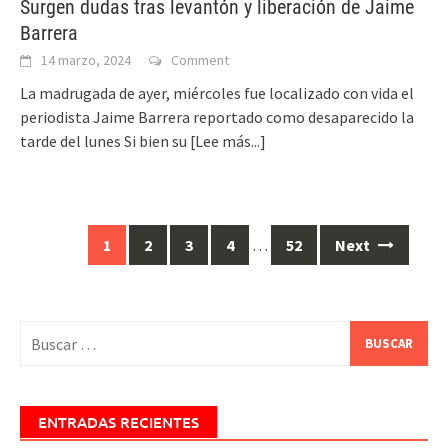
Surgen dudas tras levantón y liberación de Jaime
Barrera
14 marzo, 2024
Comment
La madrugada de ayer, miércoles fue localizado con vida el
periodista Jaime Barrera reportado como desaparecido la
tarde del lunes Si bien su
[Lee más...]
Posts
1
2
3
4
…
52
Next
navigation
Buscar:
ENTRADAS RECIENTES