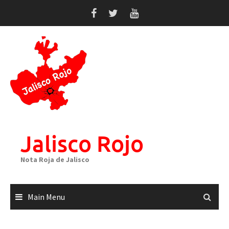
Skip
to
content
Jalisco Rojo
Nota Roja de Jalisco
Main Menu