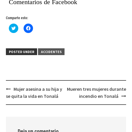
Comentarios de Facebook
Comparte esto:
Haz
Haz
clic
clic
para
para
compartir
compartir
en
en
Twitter
Facebook
(Se
(Se
POSTED UNDER
ACCIDENTES
abre
abre
en
en
una
una
ventana
ventana
nueva)
nueva)
Post
Mujer asesina a su hija y
Mueren tres mujeres durante
navigation
se quita la vida en Tonalá
incendio en Tonalá
Deja un comentario