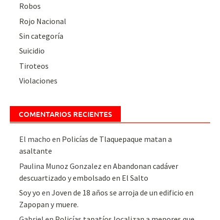
Robos
Rojo Nacional
Sin categoría
Suicidio
Tiroteos
Violaciones
COMENTARIOS RECIENTES
El macho
en
Policías de Tlaquepaque matan a
asaltante
Paulina Munoz Gonzalez
en
Abandonan cadáver
descuartizado y embolsado en El Salto
Soy yo
en
Joven de 18 años se arroja de un edificio en
Zapopan y muere.
Gabriel
en
Policías tapatíos localizan a menores que