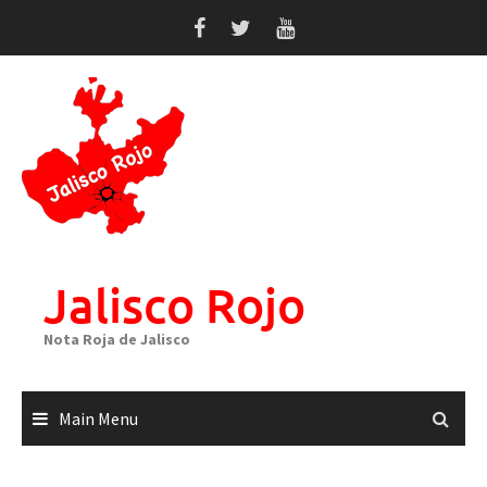
Skip
to
content
Jalisco Rojo
Nota Roja de Jalisco
Main Menu