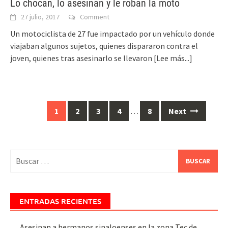
Lo chocan, lo asesinan y le roban la moto
27 julio, 2017
Comment
Un motociclista de 27 fue impactado por un vehículo donde
viajaban algunos sujetos, quienes dispararon contra el
joven, quienes tras asesinarlo se llevaron
[Lee más...]
Posts
1
2
3
4
…
8
Next
navigation
Buscar:
ENTRADAS RECIENTES
Asesinan a hermanos sinaloenses en la zona Tec de