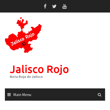
Skip
to
content
Jalisco Rojo
Nota Roja de Jalisco
Main Menu