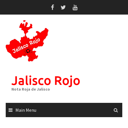
Skip
to
content
Jalisco Rojo
Nota Roja de Jalisco
Main Menu