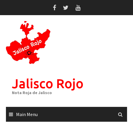
Skip
to
content
Jalisco Rojo
Nota Roja de Jalisco
Main Menu