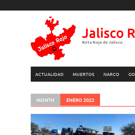
Skip
to
content
Jalisco 
Nota Roja de Jalisco
ACTUALIDAD
MUERTOS
NARCO
GO
MONTH
ENERO 2022