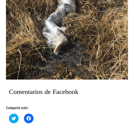
Comentarios de Facebook
Comparte esto:
Haz
Haz
clic
clic
para
para
compartir
compartir
en
en