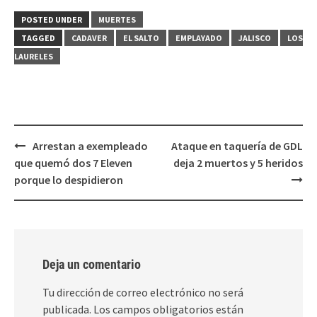
Twitter
Facebook
(Se
(Se
POSTED UNDER
MUERTES
abre
abre
en
en
TAGGED
CADAVER
EL SALTO
EMPLAYADO
JALISCO
LOS
una
una
ventana
ventana
LAURELES
nueva)
nueva)
Post
Arrestan a exempleado
Ataque en taquería de GDL
navigation
que quemó dos 7 Eleven
deja 2 muertos y 5 heridos
porque lo despidieron
Deja un comentario
Tu dirección de correo electrónico no será
publicada.
Los campos obligatorios están