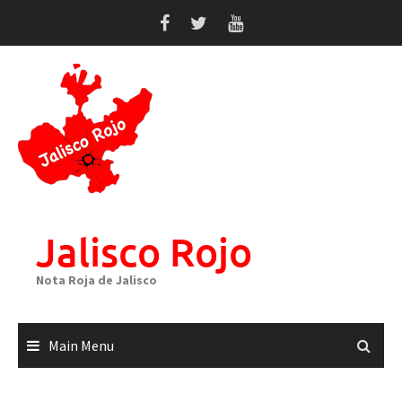
Skip
to
content
Jalisco Rojo
Nota Roja de Jalisco
Main Menu