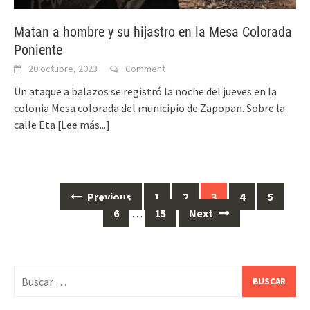
Matan a hombre y su hijastro en la Mesa Colorada
Poniente
20 octubre, 2023
Comment
Un ataque a balazos se registró la noche del jueves en la
colonia Mesa colorada del municipio de Zapopan. Sobre la
calle Eta
[Lee más...]
Posts
Previous
1
2
3
4
5
navigation
6
…
15
Next
Buscar: