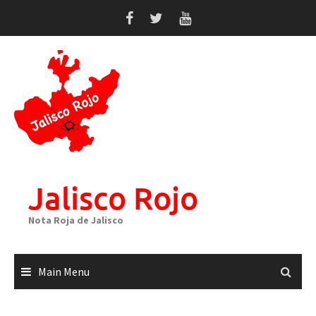
Skip
to
content
Jalisco Rojo
Nota Roja de Jalisco
Main Menu