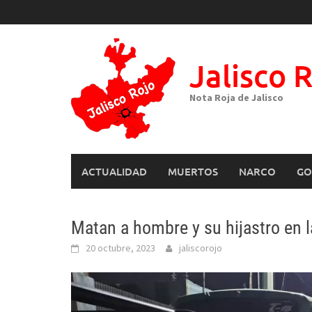
Skip
to
content
Jalisco 
Nota Roja de Jalisco
ACTUALIDAD
MUERTOS
NARCO
GO
Matan a hombre y su hijastro en 
20 octubre, 2023
jaliscorojo