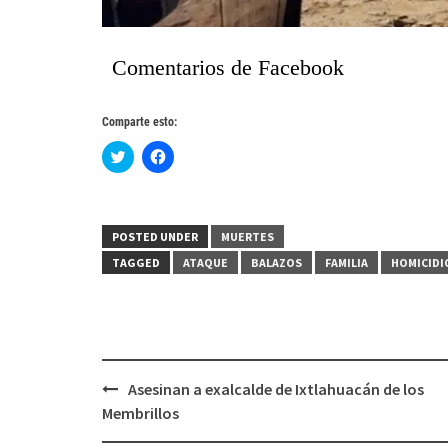
Comentarios de Facebook
Comparte esto:
Haz
Haz
clic
clic
para
para
compartir
compartir
en
en
Twitter
Facebook
(Se
(Se
POSTED UNDER
MUERTES
abre
abre
en
en
TAGGED
ATAQUE
BALAZOS
FAMILIA
HOMICIDI
una
una
ventana
ventana
nueva)
nueva)
Post
Asesinan a exalcalde de Ixtlahuacán de los
navigation
Membrillos