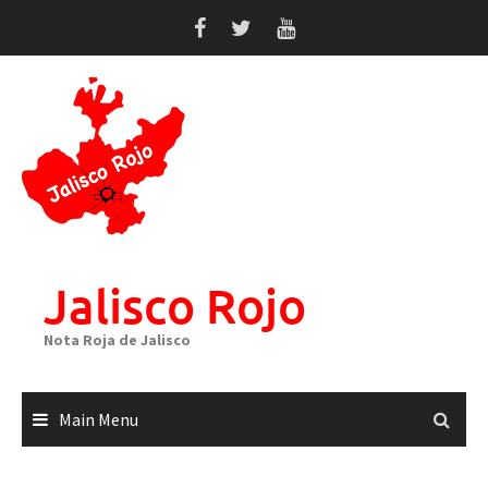
Skip
to
content
Jalisco Rojo
Nota Roja de Jalisco
Main Menu