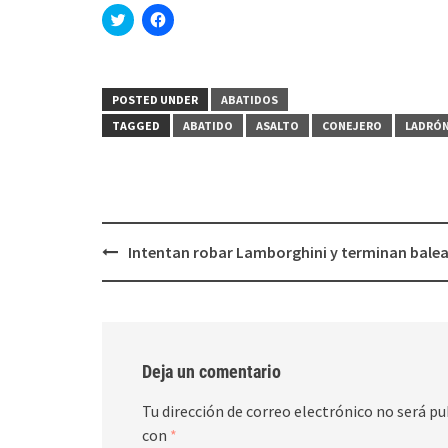
Haz
Haz
clic
clic
para
para
compartir
compartir
en
en
Twitter
Facebook
(Se
(Se
POSTED UNDER
ABATIDOS
abre
abre
en
en
TAGGED
ABATIDO
ASALTO
CONEJERO
LADRÓ
una
una
ventana
ventana
nueva)
nueva)
Post
Intentan robar Lamborghini y terminan bale
navigation
Deja un comentario
Tu dirección de correo electrónico no será pu
con
*