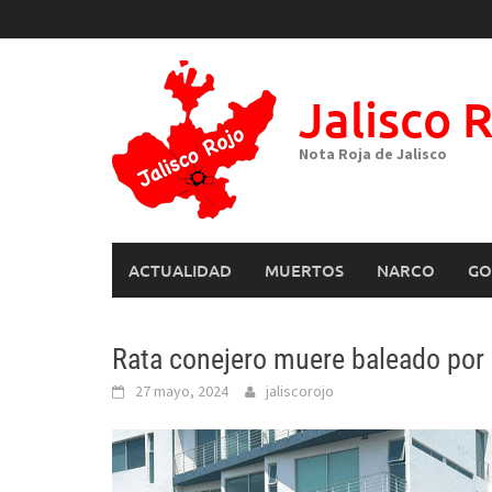
Skip
to
content
Jalisco 
Nota Roja de Jalisco
ACTUALIDAD
MUERTOS
NARCO
GO
Rata conejero muere baleado por
27 mayo, 2024
jaliscorojo