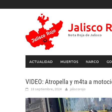
Skip
to
content
Jalisco 
Nota Roja de Jalisco
ACTUALIDAD
MUERTOS
NARCO
GO
VIDEO: Atropella y m4ta a motocicl
18 septiembre, 2024
jaliscorojo