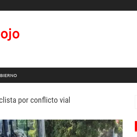
Rojo
BIERNO
ista por conflicto vial
B