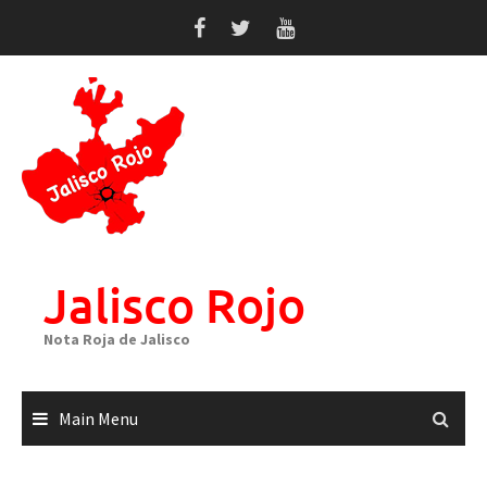
Skip
to
content
Jalisco Rojo
Nota Roja de Jalisco
Main Menu