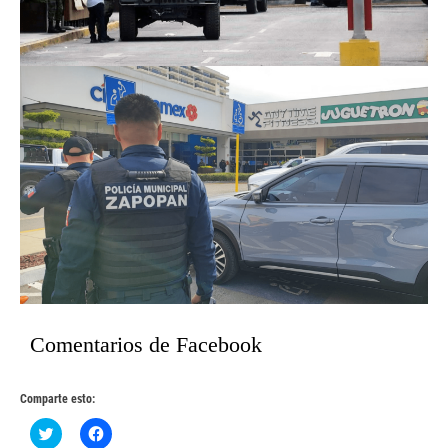
Comentarios de Facebook
Comparte esto:
Haz
Haz
clic
clic