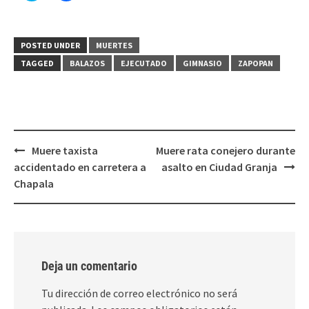
para
para
compartir
compartir
en
en
Twitter
Facebook
(Se
(Se
POSTED UNDER
MUERTES
abre
abre
en
en
TAGGED
BALAZOS
EJECUTADO
GIMNASIO
ZAPOPAN
una
una
ventana
ventana
nueva)
nueva)
Post
Muere taxista
Muere rata conejero durante
navigation
accidentado en carretera a
asalto en Ciudad Granja
Chapala
Deja un comentario
Tu dirección de correo electrónico no será