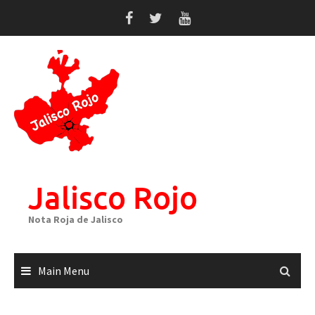
Skip
to
content
Jalisco Rojo
Nota Roja de Jalisco
Main Menu