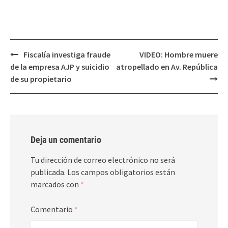
ventana
ventana
nueva)
nueva)
Post
Fiscalía investiga fraude
VIDEO: Hombre muere
navigation
de la empresa AJP y suicidio
atropellado en Av. República
de su propietario
Deja un comentario
Tu dirección de correo electrónico no será
publicada.
Los campos obligatorios están
marcados con
*
Comentario
*