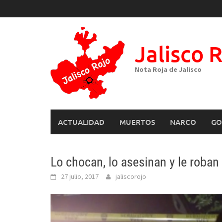
Skip
to
content
Jalisco 
Nota Roja de Jalisco
ACTUALIDAD
MUERTOS
NARCO
GO
Lo chocan, lo asesinan y le roban
27 julio, 2017
jaliscorojo