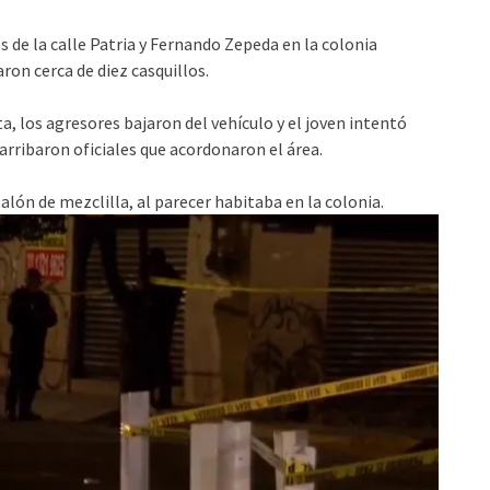
 de la calle Patria y Fernando Zepeda en la colonia
on cerca de diez casquillos.
a, los agresores bajaron del vehículo y el joven intentó
 arribaron oficiales que acordonaron el área.
alón de mezclilla, al parecer habitaba en la colonia.