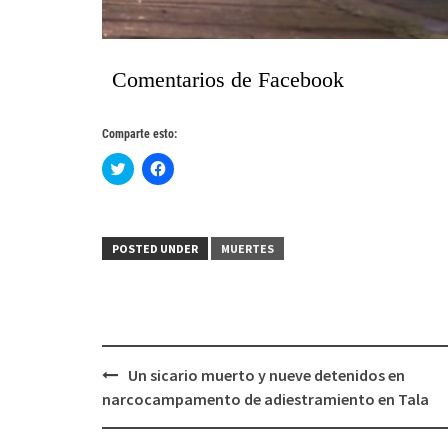
Comentarios de Facebook
Comparte esto:
Haz
Haz
clic
clic
para
para
compartir
compartir
en
en
Twitter
Facebook
(Se
(Se
POSTED UNDER
MUERTES
abre
abre
en
en
una
una
ventana
ventana
nueva)
nueva)
Post
Un sicario muerto y nueve detenidos en
navigation
narcocampamento de adiestramiento en Tala