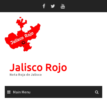
Skip
to
content
Jalisco Rojo
Nota Roja de Jalisco
Main Menu