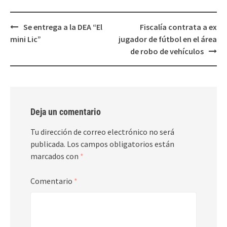
Post
Se entrega a la DEA “El
Fiscalía contrata a ex
navigation
mini Lic”
jugador de fútbol en el área
de robo de vehículos
Deja un comentario
Tu dirección de correo electrónico no será
publicada.
Los campos obligatorios están
marcados con
*
Comentario
*