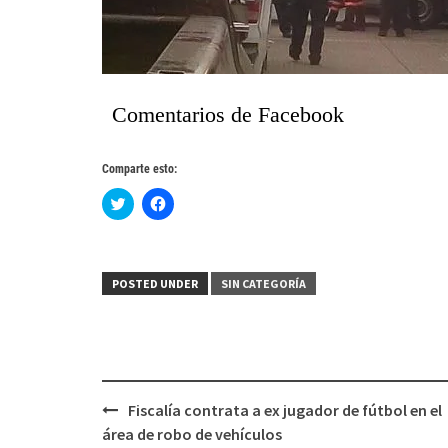
Comentarios de Facebook
Comparte esto:
Haz
Haz
clic
clic
para
para
compartir
compartir
en
en
Twitter
Facebook
(Se
(Se
POSTED UNDER
SIN CATEGORÍA
abre
abre
en
en
una
una
ventana
ventana
nueva)
nueva)
Post
Fiscalía contrata a ex jugador de fútbol en el
navigation
área de robo de vehículos