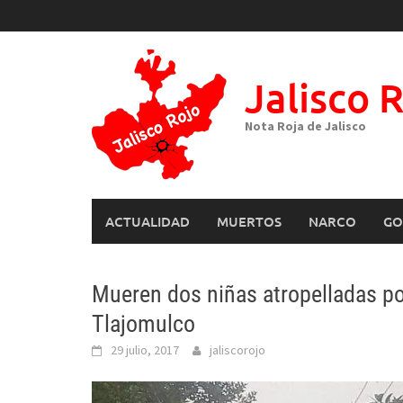
Skip
to
content
Jalisco 
Nota Roja de Jalisco
ACTUALIDAD
MUERTOS
NARCO
GO
Mueren dos niñas atropelladas po
Tlajomulco
29 julio, 2017
jaliscorojo