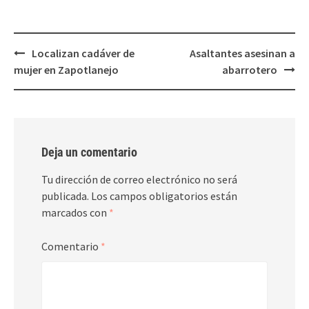
nueva)
nueva)
Post
Localizan cadáver de
Asaltantes asesinan a
navigation
mujer en Zapotlanejo
abarrotero
Deja un comentario
Tu dirección de correo electrónico no será
publicada.
Los campos obligatorios están
marcados con
*
Comentario
*