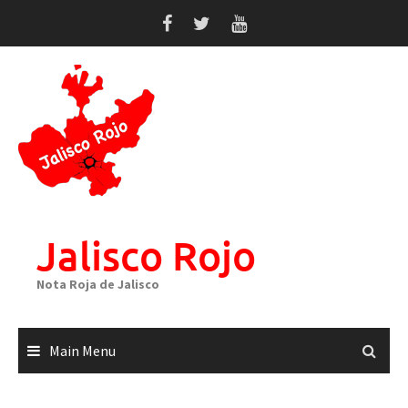
Skip
to
content
Jalisco Rojo
Nota Roja de Jalisco
Main Menu