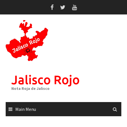
Skip
to
content
Jalisco Rojo
Nota Roja de Jalisco
Main Menu