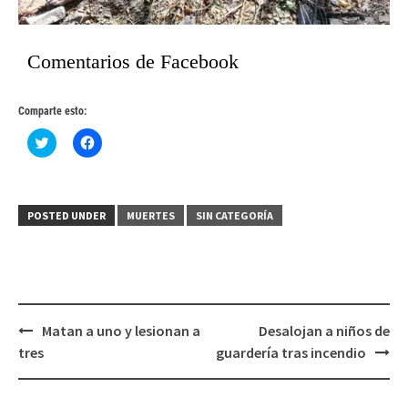
Comentarios de Facebook
Comparte esto:
Haz
Haz
clic
clic
para
para
compartir
compartir
en
en
Twitter
Facebook
(Se
(Se
POSTED UNDER
MUERTES
SIN CATEGORÍA
abre
abre
en
en
una
una
ventana
ventana
nueva)
nueva)
Post
Matan a uno y lesionan a
Desalojan a niños de
navigation
tres
guardería tras incendio