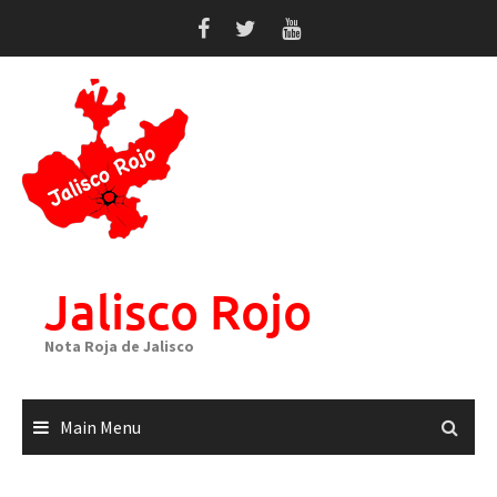
Skip
to
content
Jalisco Rojo
Nota Roja de Jalisco
Main Menu