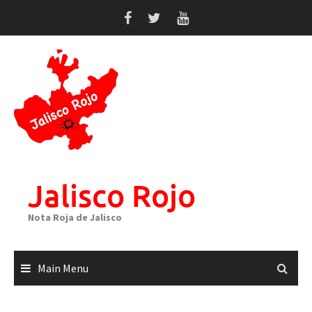
Skip
to
content
Jalisco Rojo
Nota Roja de Jalisco
Main Menu