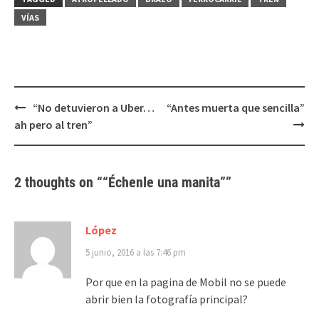
una
una
ventana
ventana
VÍAS
nueva)
nueva)
Post
“No detuvieron a Uber…
“Antes muerta que sencilla”
navigation
ah pero al tren”
2 thoughts on “
“Échenle una manita”
”
López
5 junio, 2016 a las 7:46 pm
Por que en la pagina de Mobil no se puede
abrir bien la fotografía principal?