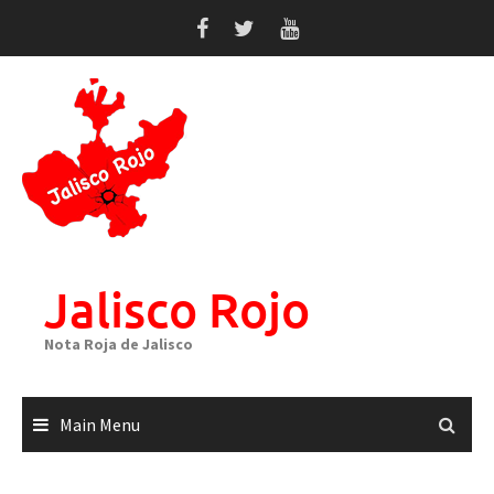
Skip
to
content
Jalisco Rojo
Nota Roja de Jalisco
Main Menu