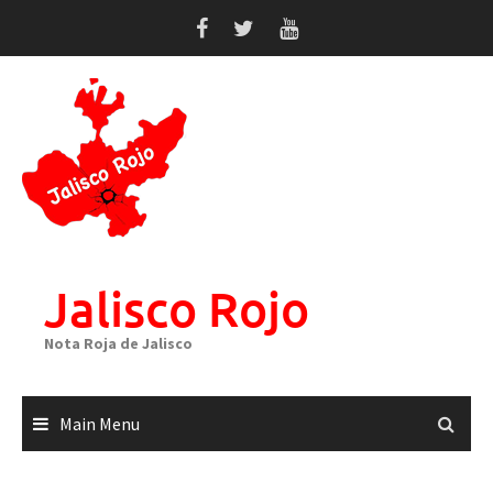
Skip
to
content
Jalisco Rojo
Nota Roja de Jalisco
Main Menu