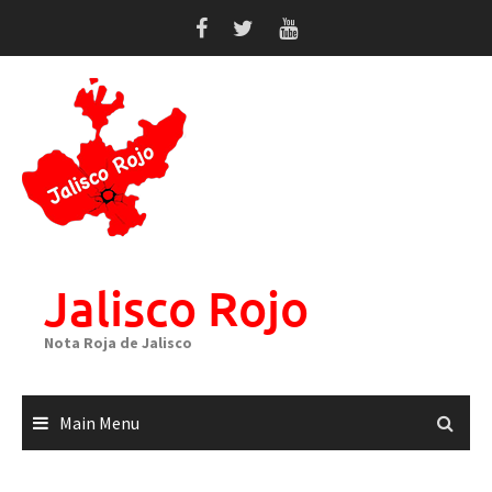
Skip
to
content
Jalisco Rojo
Nota Roja de Jalisco
Main Menu