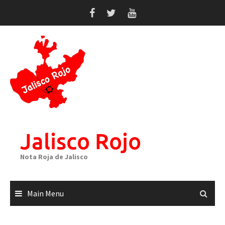
Skip
to
content
Jalisco Rojo
Nota Roja de Jalisco
Main Menu