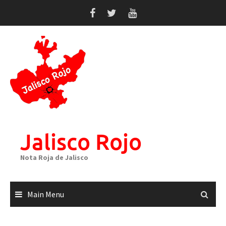
Skip
to
content
Jalisco Rojo
Nota Roja de Jalisco
Main Menu