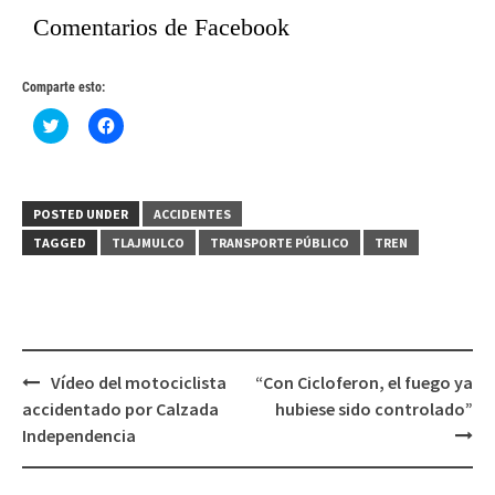
Comentarios de Facebook
Comparte esto:
Haz
Haz
clic
clic
para
para
compartir
compartir
en
en
Twitter
Facebook
(Se
(Se
POSTED UNDER
ACCIDENTES
abre
abre
en
en
TAGGED
TLAJMULCO
TRANSPORTE PÚBLICO
TREN
una
una
ventana
ventana
nueva)
nueva)
Post
Vídeo del motociclista
“Con Cicloferon, el fuego ya
navigation
accidentado por Calzada
hubiese sido controlado”
Independencia