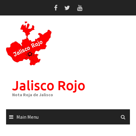
Skip
to
content
Jalisco Rojo
Nota Roja de Jalisco
Main Menu