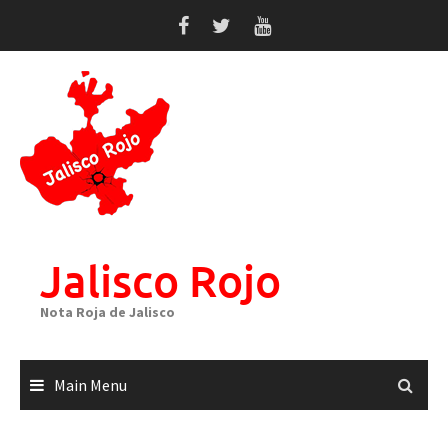
Skip
to
content
Jalisco Rojo
Nota Roja de Jalisco
Main Menu