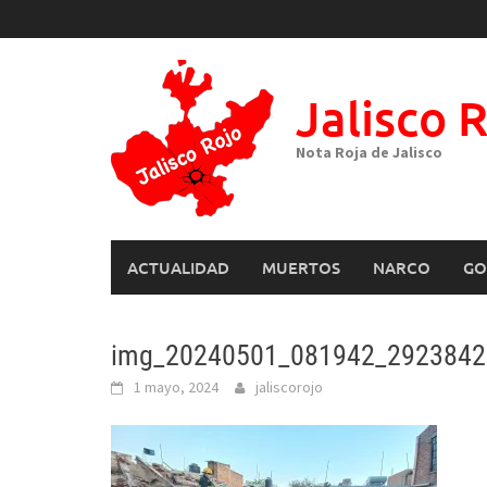
Skip
to
content
Jalisco 
Nota Roja de Jalisco
ACTUALIDAD
MUERTOS
NARCO
GO
img_20240501_081942_2923842
1 mayo, 2024
jaliscorojo