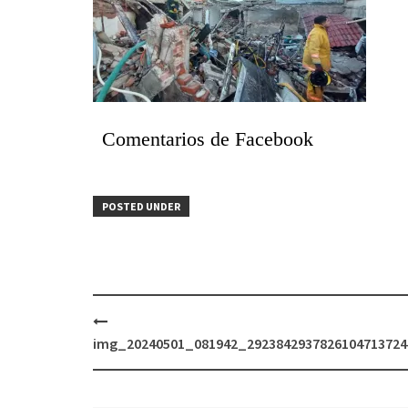
Comentarios de Facebook
POSTED UNDER
Post
navigation
img_20240501_081942_2923842937826104713724