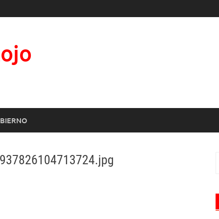
Rojo
BIERNO
937826104713724.jpg
B