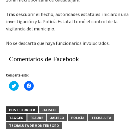
Tras descubrir el hecho, autoridades estatales iniciaron una
investigación y la Policía Estatal tomó el control de la
vigilancia del municipio.
No se descarta que haya funcionarios involucrados.
Comentarios de Facebook
Comparte esto:
Haz
Haz
clic
clic
para
para
compartir
compartir
en
en
Twitter
Facebook
(Se
(Se
POSTED UNDER
JALISCO
abre
abre
en
en
TAGGED
FRAUDE
JALISCO
POLICÍA
TECHALUTA
una
una
ventana
ventana
TECHALUTA DE MONTENEGRO
nueva)
nueva)