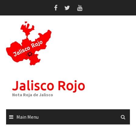
Skip
to
content
Jalisco Rojo
Nota Roja de Jalisco
Main Menu