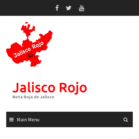
Skip
to
content
Jalisco Rojo
Nota Roja de Jalisco
Main Menu