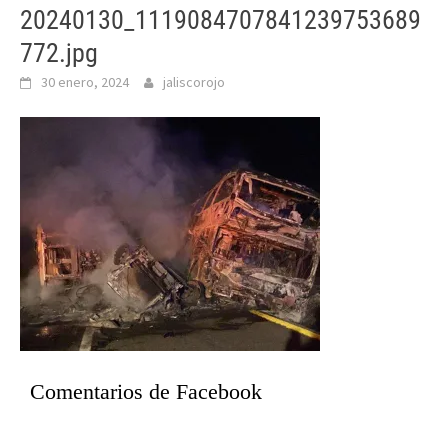
20240130_1119084707841239753689
772.jpg
30 enero, 2024
jaliscorojo
Comentarios de Facebook