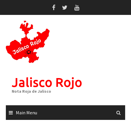
Skip
to
content
Jalisco Rojo
Nota Roja de Jalisco
Main Menu