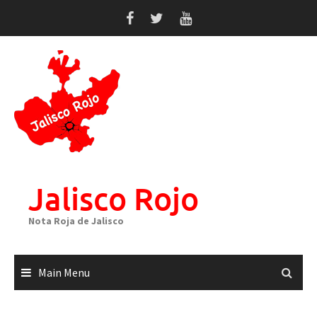
Skip
to
content
Jalisco Rojo
Nota Roja de Jalisco
Main Menu