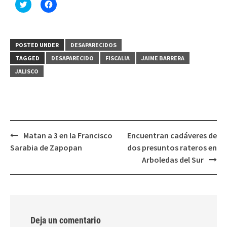
Haz
Haz
clic
clic
para
para
compartir
compartir
en
en
Twitter
Facebook
(Se
(Se
POSTED UNDER
DESAPARECIDOS
abre
abre
en
en
TAGGED
DESAPARECIDO
FISCALIA
JAIME BARRERA
una
una
ventana
ventana
JALISCO
nueva)
nueva)
Post
Matan a 3 en la Francisco
Encuentran cadáveres de
navigation
Sarabia de Zapopan
dos presuntos rateros en
Arboledas del Sur
Deja un comentario