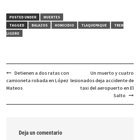
compartir
compartir
en
en
Twitter
Facebook
(Se
(Se
POSTED UNDER
MUERTES
abre
abre
en
en
TAGGED
BALAZOS
HOMICIDIO
TLAQUEPAQUE
TREN
una
una
ventana
ventana
LIGERO
nueva)
nueva)
Post
Detienen a dos ratas con
Un muerto y cuatro
navigation
camioneta robada en López
lesionados deja accidente de
Mateos
taxi del aeropuerto en El
Salto
Deja un comentario