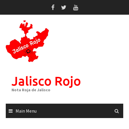
Skip
to
content
Jalisco Rojo
Nota Roja de Jalisco
Main Menu