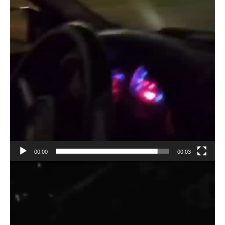
00:00
00:03
Reproductor
de
vídeo