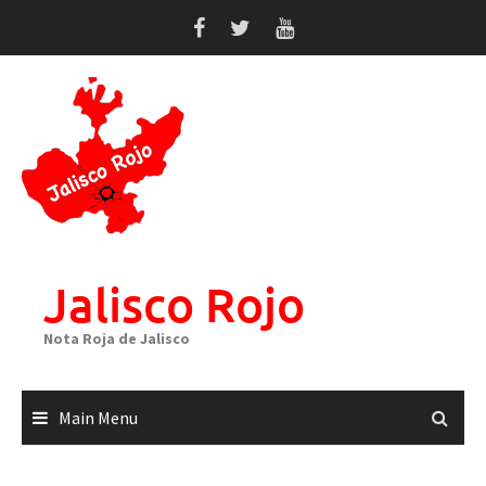
Skip
to
content
Jalisco Rojo
Nota Roja de Jalisco
Main Menu