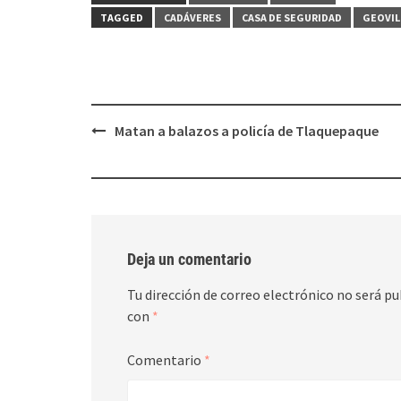
abre
abre
en
en
TAGGED
CADÁVERES
CASA DE SEGURIDAD
GEOVIL
una
una
ventana
ventana
nueva)
nueva)
Post
Matan a balazos a policía de Tlaquepaque
navigation
Deja un comentario
Tu dirección de correo electrónico no será pu
con
*
Comentario
*