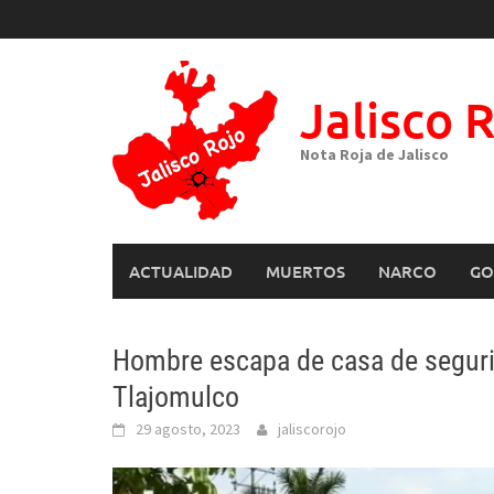
Skip
to
content
Jalisco 
Nota Roja de Jalisco
ACTUALIDAD
MUERTOS
NARCO
GO
Hombre escapa de casa de seguri
Tlajomulco
29 agosto, 2023
jaliscorojo