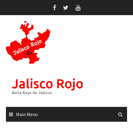
Skip
to
content
Jalisco Rojo
Nota Roja de Jalisco
Main Menu