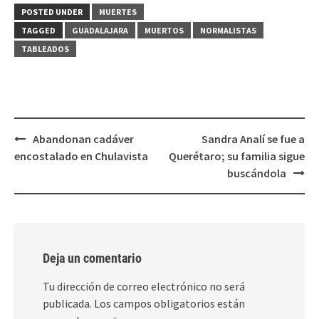
(Se
(Se
POSTED UNDER
MUERTES
abre
abre
en
en
TAGGED
GUADALAJARA
MUERTOS
NORMALISTAS
una
una
ventana
ventana
TABLEADOS
nueva)
nueva)
Post
Abandonan cadáver
Sandra Analí se fue a
navigation
encostalado en Chulavista
Querétaro; su familia sigue
buscándola
Deja un comentario
Tu dirección de correo electrónico no será
publicada.
Los campos obligatorios están