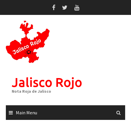
Skip
to
content
Jalisco Rojo
Nota Roja de Jalisco
Main Menu