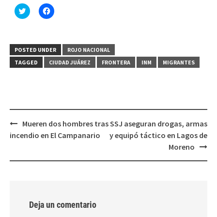
Haz
Haz
clic
clic
para
para
compartir
compartir
en
en
Twitter
Facebook
(Se
(Se
POSTED UNDER
ROJO NACIONAL
abre
abre
en
en
TAGGED
CIUDAD JUÁREZ
FRONTERA
INM
MIGRANTES
una
una
ventana
ventana
nueva)
nueva)
Post
Mueren dos hombres tras
SSJ aseguran drogas, armas
navigation
incendio en El Campanario
y equipó táctico en Lagos de
Moreno
Deja un comentario