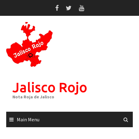
Skip
to
content
Jalisco Rojo
Nota Roja de Jalisco
Main Menu