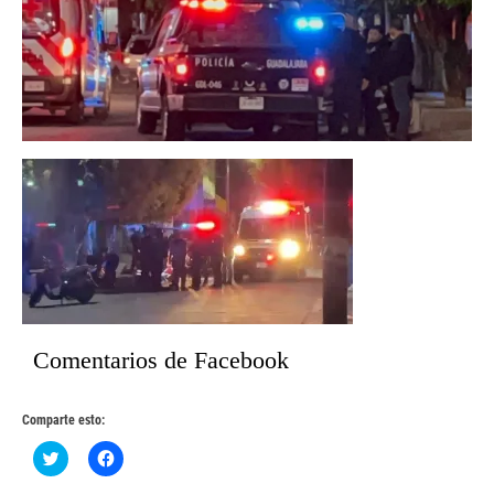
Comentarios de Facebook
Comparte esto:
Haz
Haz
clic
clic
para
para