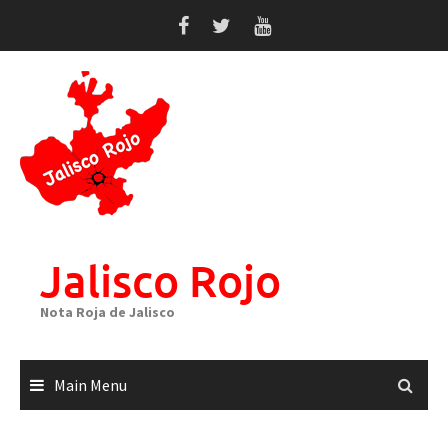
Skip
to
content
Jalisco Rojo
Nota Roja de Jalisco
Main Menu