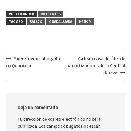
compartir
compartir
en
en
Twitter
Facebook
(Se
(Se
POSTED UNDER
INCIDENTES
abre
abre
en
en
TAGGED
BALAZO
GUADALAJARA
MENOR
una
una
ventana
ventana
nueva)
nueva)
Post
Muere menor ahogado
Catean casa de líder de
navigation
en Quimixto
narcotizadores de la Central
Nueva
Deja un comentario
Tu dirección de correo electrónico no será
publicada.
Los campos obligatorios están