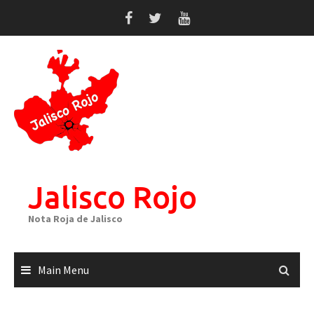
Skip
to
content
Jalisco Rojo
Nota Roja de Jalisco
Main Menu