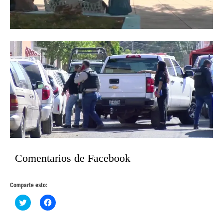
Comentarios de Facebook
Comparte esto:
Haz
Haz
clic
clic
para
para
compartir
compartir