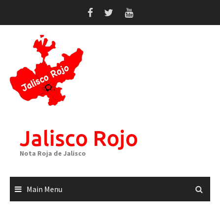
Skip
to
content
Jalisco Rojo
Nota Roja de Jalisco
Main Menu