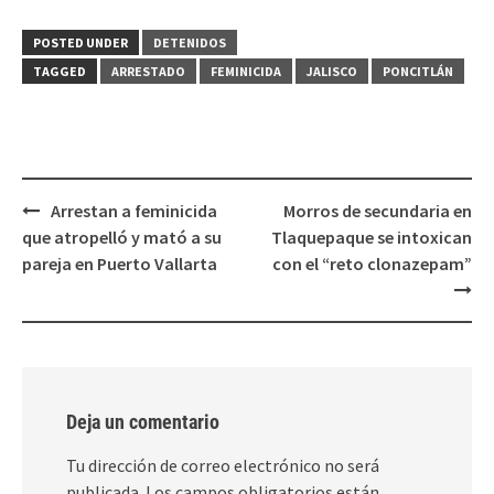
en
en
Twitter
Facebook
(Se
(Se
POSTED UNDER
DETENIDOS
abre
abre
en
en
TAGGED
ARRESTADO
FEMINICIDA
JALISCO
PONCITLÁN
una
una
ventana
ventana
nueva)
nueva)
Post
Arrestan a feminicida
Morros de secundaria en
navigation
que atropelló y mató a su
Tlaquepaque se intoxican
pareja en Puerto Vallarta
con el “reto clonazepam”
Deja un comentario
Tu dirección de correo electrónico no será
publicada.
Los campos obligatorios están