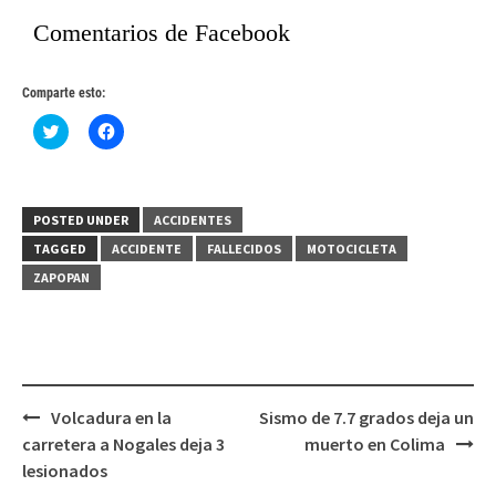
Comentarios de Facebook
Comparte esto:
Haz
Haz
clic
clic
para
para
compartir
compartir
en
en
Twitter
Facebook
(Se
(Se
POSTED UNDER
ACCIDENTES
abre
abre
en
en
TAGGED
ACCIDENTE
FALLECIDOS
MOTOCICLETA
una
una
ventana
ventana
ZAPOPAN
nueva)
nueva)
Post
Volcadura en la
Sismo de 7.7 grados deja un
navigation
carretera a Nogales deja 3
muerto en Colima
lesionados