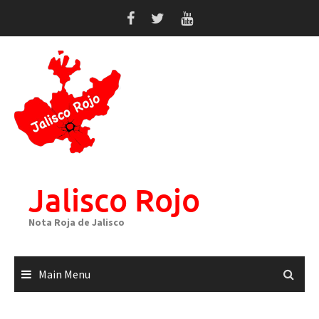
Skip
to
content
Jalisco Rojo
Nota Roja de Jalisco
Main Menu